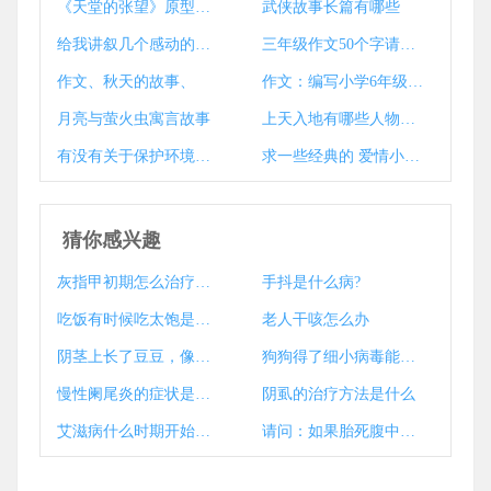
《天堂的张望》原型故事是什么？
武侠故事长篇有哪些
给我讲叙几个感动的爱情故事可以吗??
三年级作文50个字请你选择几种玩具写一篇童话故事？
作文、秋天的故事、
作文：编写小学6年级科幻故事
月亮与萤火虫寓言故事
上天入地有哪些人物或故事作文？
有没有关于保护环境的简段故事
求一些经典的 爱情小故事...
猜你感兴趣
灰指甲初期怎么治疗最好？
手抖是什么病?
吃饭有时候吃太饱是不是不好呢?
老人干咳怎么办
阴茎上长了豆豆，像粉刺一样，一挤就出白色的物体！
狗狗得了细小病毒能治好吗？1
慢性阑尾炎的症状是什么
阴虱的治疗方法是什么
艾滋病什么时期开始口腔溃疡？
请问：如果胎死腹中，孕妇会出现什么症状！谢谢！