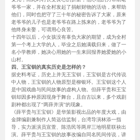
爷爷一家，并在全村发起了捐献财物的活动，来帮助
他们，同时也把守了三十年的秘密告诉了大家，原来
老爷爷的儿子也是老爷爷在路上拣来的，老爷爷为了
他终身未娶，可谓用心良苦。
十四年以后，小女孩没有辜负大家的期望，成为全村
第一个考上大学的人，毕业之后她满载归来，做了一
名小学教师，她决心用她的一生来回报养她爱她的小
山村。
四、王宝钏的真实历史是怎样的？
据史料考证，历史上并无王宝钏，王宝钏是古代传说
中人物，王宝钏的人物原型是柳银环。王宝钏这个人
是中国戏曲与民间故事的虚构人物。但薛平贵和王宝
钏却因多种原因现身于舞台，且自古以来，多个戏剧
剧种都出现了“两薛并演”的现象。
《薛平贵与王宝钏》是华策影视出品的年度大戏，由
金牌编剧兼制作人简远信监制，台湾导演林添一指
导，实力派演员宣萱、陈浩民等两岸三地明星联袂出
演。薛平贵与王宝钏的故事改编自同名民间传说，讲