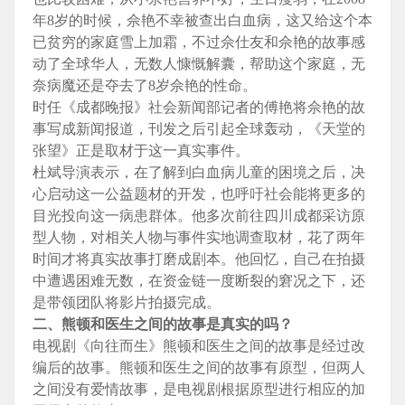
年8岁的时候，佘艳不幸被查出白血病，这又给这个本
已贫穷的家庭雪上加霜，不过佘仕友和佘艳的故事感
动了全球华人，无数人慷慨解囊，帮助这个家庭，无
奈病魔还是夺去了8岁佘艳的性命。
时任《成都晚报》社会新闻部记者的傅艳将佘艳的故
事写成新闻报道，刊发之后引起全球轰动，《天堂的
张望》正是取材于这一真实事件。
杜斌导演表示，在了解到白血病儿童的困境之后，决
心启动这一公益题材的开发，也呼吁社会能将更多的
目光投向这一病患群体。他多次前往四川成都采访原
型人物，对相关人物与事件实地调查取材，花了两年
时间才将真实故事打磨成剧本。他回忆，自己在拍摄
中遭遇困难无数，在资金链一度断裂的窘况之下，还
是带领团队将影片拍摄完成。
二、熊顿和医生之间的故事是真实的吗？
电视剧《向往而生》熊顿和医生之间的故事是经过改
编后的故事。熊顿和医生之间的故事有原型，但两人
之间没有爱情故事，是电视剧根据原型进行相应的加