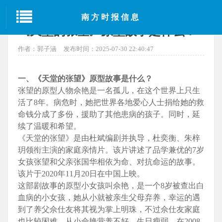
当前位置：
首页
>
生活
> 正文
南方时报信息
《天堂的张望》原型故事是什么？
作者：郭子涵
发布时间：2025-07-30 22:40:47
一、《天堂的张望》原型故事是什么？
张望的原型人物佘艳是一名孤儿，在这个世界上只生
活了8年。病危时，她把世界各地爱心人士捐给她的救
命钱分成了多份，援助了其他患病的孩子。同时，延
续了温暖和希望。
《天堂的张望》是由杜斌编剧并执导，杜奕衡、朱梓
玥领衔主演的家庭亲情片。该片讲述了品学兼优的7岁
女孩张望和父亲张国华相依为命、对抗命运的故事。
该片于2020年11月20日在中国上映。
这部剧故事的原型小女孩叫佘艳，是一个8岁被查出白
血病的小女孩，她从小就被亲生父母弃养，幸运的遇
到了养父佘仕友将其视为掌上明珠，不过佘仕友家庭
也比较困难，从小佘艳营养不好，生日瘦弱，在2008