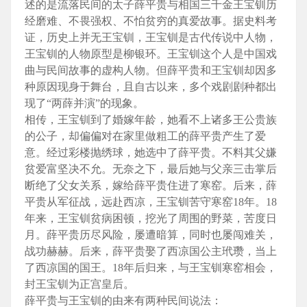
述的是流落民间的太子薛平贵与相国三千金王宝钏历
经磨难、不畏强权、不怕贫穷的真爱故事。据史料考
证，历史上并无王宝钏，王宝钏是古代传说中人物，
王宝钏的人物原型是柳银环。王宝钏这个人是中国戏
曲与民间故事的虚构人物。但薛平贵和王宝钏却因多
种原因现身于舞台，且自古以来，多个戏剧剧种都出
现了“两薛并演”的现象。
相传，王宝钏到了婚嫁年龄，她看不上诸多王公贵族
的公子，却偏偏对在家里做粗工的薛平贵产生了爱
意。经过彩楼抛绣球，她选中了薛平贵。不料其父嫌
贫爱富坚决不允。无奈之下，最后她与父亲三击掌后
断绝了父女关系，嫁给薛平贵住进了寒窑。后来，薛
平贵从军征战，远赴西凉，王宝钏苦守寒窑18年。18
年来，王宝钏贫病困顿，挖光了周围的野菜，苦度日
月。薛平贵历尽风险，屡遭暗算，同时也屡闯难关，
战功赫赫。后来，薛平贵娶了西凉国公主玳瓒，当上
了西凉国的国王。18年后归来，与王宝钏寒窑相会，
封王宝钏为正宫皇后。
薛平贵与王宝钏的由来有两种民间说法：