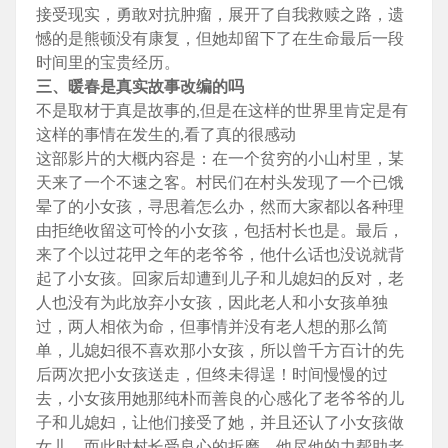
接受现实，勇敢对抗肿瘤，展开了自我救赎之路，遗
憾的是熊顿没有康复，但她却留下了在生命最后一段
时间里的宝贵经历。
三、暖春是真实故事改编的吗
不是取材于真是故事的,但是在这样的世界里肯定是有
这样的事情在发生的,看了真的很感动
这部影片的大概内容是：在一个贫穷的小山村里，某
天来了一个不速之客。村民们在村头发现了一个已饿
晕了的小女孩，寻思着怎么办，然而大家都以各种理
由拒绝收留这可怜的小女孩，包括村长也是。最后，
来了个以过花甲之年的老爷爷，他什么话也没说就背
起了小女孩。回家后却遭到儿子和儿媳妇的反对，老
人也没有为此放弃小女孩，因此老人和小女孩单独
过，两人相依为命，但事情并没有老人想的那么简
单，儿媳妇很不喜欢那小女孩，所以曾千方百计的先
后两次把小女孩送走，但终未得逞！时间慢慢的过
去，小女孩用她那纯朴而善良的心感化了老爷爷的儿
子和儿媳妇，让他们接受了她，并且还认了小女孩做
女儿，而此时村长受良心的折磨，他尽他的力帮助老