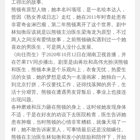
工得出的故事。
熊顿有原型人物，她本名叫项瑶，是一名绘本达人，
曾因《熟女养成日志》走红，她在2011年时查处患有
非霍奇金淋巴瘤，第二年熊顿离开了这个世界。剧中
林知衡应该就是以熊顿主治医生梁海龙为原型，不过
两人之间没有爱情故事，之前熊顿确实遇到过一个她
喜欢的男医生，可是两人没什么发展。
《向往而生》于2020年10月12日在湖南卫视首播，并
在芒果TV同步播出。剧里是由蒋欣和高伟光扮演熊顿
和医生，熊顿本来是个乐观向上，衣食无忧，热爱生
活的女孩，她的梦想是成为一名漫画家，她独自一人
到北京打拼，不仅要找工作，还得找落脚的房子，生
活十分艰苦。熊顿在遭遇男友背叛后，事业上也接连
出现问题。
各种磨难和压力砸在熊顿的身上，这时候她发现身体
不适，于是在好友的劝说下去医院检查，医生告诉她
患有肿瘤，当时熊顿的心情非常糟糕，就像天塌了一
样，她不敢告诉家里人，可事情最后还是没能瞒住。
熊顿在主治医生林知衡和发小的鼓励和陪伴下，开始