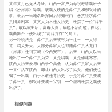
某年某月已无从考证。山西一富户为母祝寿请戏班子
唱《汾河湾》等戏。该戏反映的是薛仁贵和柳银环的
事。最后一当地名医探问后得知根由，悬赏征求薛仁
贵团原剧本，某文人为不违反历史，杜撰了一位“薛平
贵”，该戏演出后，富母大喜，病也不治而愈，自此，
戏曲舞台上便出现了“两薛并存”的局面。
另一种说法是，薛仁贵后来被封为平辽王，一人得
道，鸡犬升天。大部分薛家人也都随薛仁贵从龙门
（河津）迁到京城（今西安市）。后来，山西人以当
地出了一个薛仁贵为荣，又是唱戏，又是修建寒窑。
陕西人历来爱与山西争个高低，认为薛仁贵家人后来
一直生活在陕西，却让山西人出尽了风头。他们便也
编了一出戏，由于不敢违背历史，于是将薛仁贵变成
了薛平贵，柳银环变成王宝钏，一个虚构杜撰之戏便
出炉了。
相似问题