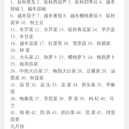
1、延秋黄瓜 2、延秋西葫芦 3、延秋四季豆 4、越冬
辣椒 5、越冬甜椒
6、越冬茄子 7、越冬番茄 8、越冬樱桃番茄 9、延秋
莴笋 10、秋土豆
11、冬芹菜 12、水芹菜 13、延秋青花菜 14、早芥蓝
15、冬甘蓝
16、越冬花菜 17、红菜苔 18、雪里蕻 19、秋腊菜
20、榨 菜
21、大头菜 22、秋萝卜 23、樱桃萝卜 24、晚熟萝卜
25、根用忝菜
26、中熟大白菜 27、晚熟大白菜 28、豆瓣菜 29、油
墨菜 30、秋菠菜
31、蒜 苔 32、蒜 头 33、韭 菜 34、荞头葱 35、早藜
蒿
36、晚藜蒿 37、苦荬菜 38、荠 菜 39、枸 杞 40、马
兰
41、辣 根 42、防 风 43、奶白菜 44、苋 菜 45、球茎
茴香
九月份