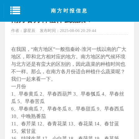
当前位置：
首页
>
百科
> 正文
南方时报信息
南方各月种植什么蔬菜？
作者：廖星辰
发布时间：2025-08-06 20:29:44
在我国，“南方地区”一般指秦岭-淮河一线以南的广大
地区，即和北方相对应的地方。南方地区的气候环境
与北方还是有蛮大的区别的，因此蔬菜的种植时间也
不一样。那么，在南方各月份适合种植什么蔬菜呢？
我们一起来看一下。
一月份
1、早春黄瓜 2、早春西葫芦 3、早春瓠瓜 4、早春丝
瓜 5、早春苦瓜
6、早春南瓜 7、早春冬瓜 8、早春甜瓜 9、早春西瓜
10、中晚熟番茄
11、春芹菜 12、春青花菜 13、春花菜 14、春甘蓝
15、紫甘蓝
16、结球生菜 17、小白菜 18、春菠菜 19、春莴笋