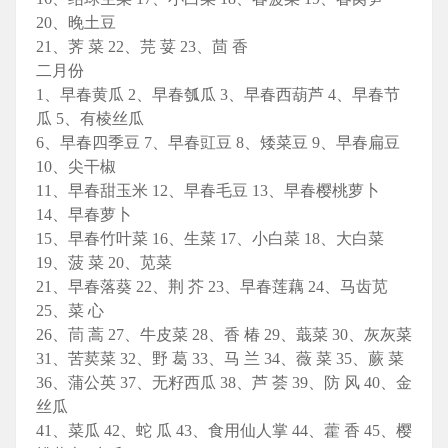
20、晚土豆
21、荠 菜 22、芫 荽 23、茴 香
二月份
1、早春黄瓜 2、早春瓠瓜 3、早春西葫芦 4、早春节
瓜 5、有棱丝瓜
6、早春四季豆 7、早春豇豆 8、矮菜豆 9、早春扁豆
10、尖干椒
11、早春甜玉米 12、早春毛豆 13、早春樱桃萝卜
14、早春萝卜
15、早春竹叶菜 16、生菜 17、小白菜 18、大白菜
19、菠 菜 20、苋菜
21、早春落葵 22、荆 芥 23、早春莲藕 24、马齿苋
25、菜 心
26、茼 蒿 27、牛皮菜 28、香 椿 29、蕺菜 30、灰灰菜
31、苦荬菜 32、野 葛 33、马 兰 34、薇 菜 35、蕨 菜
36、蒲公英 37、无籽西瓜 38、芦 荟 39、防 风 40、金
丝瓜
41、菜瓜 42、蛇 瓜 43、食用仙人掌 44、藿 香 45、樱