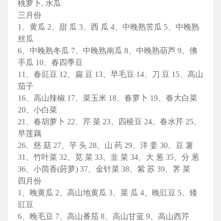
桃萝卜. 水瓜
三月份
1、黄瓜 2、甜 瓜 3、西 瓜 4、中晚熟苦瓜 5、中晚熟
丝瓜
6、中晚熟冬瓜 7、中晚熟南瓜 8、中晚熟葫芦 9、佛
手瓜 10、春四季豆
11、春豇豆 12、扁 豆 13、早毛豆 14、刀 豆 15、高山
茄子
16、高山辣椒 17、菜玉米 18、春萝卜 19、春大白菜
20、小白菜
21、春胡萝卜 22、芹 菜 23、四棱豆 24、春水芹 25、
早莲藕
26、慈 菇 27、芋 头 28、山 药 29、洋 姜 30、豆 薯
31、竹叶菜 32、苋 菜 33、韭 菜 34、大 葱 35、分 葱
36、小茴香(莳萝) 37、金针菜 38、紫 苏 39、荠 菜
四月份
1、晚黄瓜 2、高山地黄瓜 3、菜 瓜 4、晚豇豆 5、矮
豇豆
6、晚毛豆 7、高山番茄 8、高山甘蓝 9、高山西芹