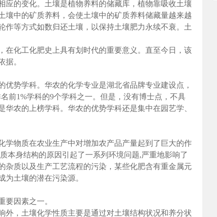
相应的变化。土壤是植物养料的储藏库，植物靠吸收土壤
土壤中的矿质养料，会使土壤中的矿质养料储藏量越来越
轮作等方式如数归还土壤，以保持土壤肥力永续不衰。土
，在化工化肥史上具有划时代的重要意义。直至今日，该
依据。
的优势学科。华农的化学专业是湖北省品牌专业建设点，
排名前1%学科的9个学科之一。但是，没有博士点，不具
是华农的上榜学科。华农的优势学科还是集中在园艺学、
化学物质在农业生产中对增加农产品产量起到了巨大的作
物质本身结构的原因引起了一系列环境问题,严重地影响了
的杂质以及生产工艺流程的污染，某些化肥含有重金属元
成为土壤的潜在污染源。
重要因素之一。
响外，土壤化学性质主要是通过对土壤结构状况和养分状