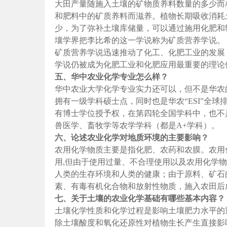
大田产量随施入土壤的矿物质养料数量的多少而
和肥料中的矿质养料而滋养。植物长期吸收消耗
少，为了弥补土壤库储量，可以通过施用化肥和
壤学界把李比希的这一学说称为矿质营养学说。
矿质营养学说迅速推动了化工、化肥工业的发展
学说仍被成为化肥工业和化肥应用最重要的理论
五、华中农业化学专业怎么样？
华中农业大学化学专业实力还可以，但不是华农
拥有一级学科硕士点，同时也是华农“ESI”全球
有博士学位授予权，在第四轮全国学科中，也不
兽医学、畜牧学等农学学科（都是A+学科）。
六、论述农业化学对地质环境的主要影响？
农用化学物质主要是指化肥、农药和农膜。农用
用,但由于使用过量、不合理使用以及农用化学
人类的生存环境和人类的健康；由于原料、矿石
素、有毒有机化合物和放射性物质，施入农田后
七、关于土壤的农业化学基础有哪些基本内容？
土壤化学性质和化学过程是影响土壤肥力水平的
除土壤酸度和氧化还原性对植物生长产生直接影