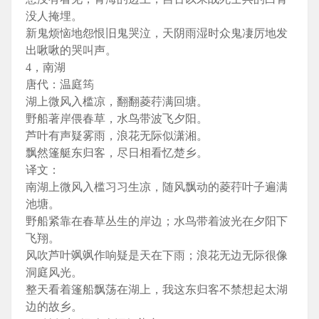
没人掩埋。
新鬼烦恼地怨恨旧鬼哭泣，天阴雨湿时众鬼凄厉地发
出啾啾的哭叫声。
4，南湖
唐代：温庭筠
湖上微风入槛凉，翻翻菱荇满回塘。
野船著岸偎春草，水鸟带波飞夕阳。
芦叶有声疑雾雨，浪花无际似潇湘。
飘然篷艇东归客，尽日相看忆楚乡。
译文：
南湖上微风入槛习习生凉，随风飘动的菱荇叶子遍满
池塘。
野船紧靠在春草丛生的岸边；水鸟带着波光在夕阳下
飞翔。
风吹芦叶飒飒作响疑是天在下雨；浪花无边无际很像
洞庭风光。
整天看着篷船飘荡在湖上，我这东归客不禁想起太湖
边的故乡。