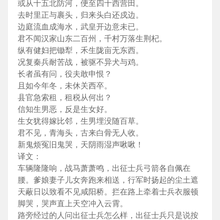
或从十五北防河，便至四十西营田。
去时里正与裹头，归来头白还戍边。
边庭流血成海水，武皇开边意未已。
君不闻汉家山东二百州，千村万落生荆杞。
纵有健妇把锄犁，禾生陇亩无东西。
况复秦兵耐苦战，被驱不异犬与鸡。
长者虽有问，役夫敢申恨？
且如今年冬，未休关西卒。
县官急索租，租税从何出？
信知生男恶，反是生女好。
生女犹得嫁比邻，生男埋没随百草。
君不见，青海头，古来白骨无人收。
新鬼烦冤旧鬼哭，天阴雨湿声啾啾！
译文：
车辆隆隆响，战马萧萧鸣，出征士兵弓箭各自佩在
腰。爹娘妻子儿女奔跑来相送，行军时扬起的尘土遮
天蔽日以致看不见咸阳桥。拦在路上牵着士兵衣服顿
脚哭，哭声直上天空冲入云霄。
路旁经过的人问出征士兵怎么样，出征士兵只是说按