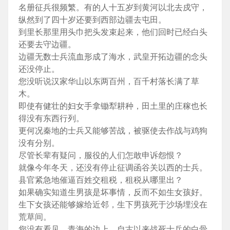
名册征兵很频繁。有的人十五岁到黄河以北去戍守，
纵然到了四十岁还要到西部边疆去屯田。
到里长那里用头巾把头发束起来，他们回时已经白头
还要去守边疆。
边疆无数士兵流血形成了海水，武皇开拓边疆的念头
还没停止。
您没听说汉家华山以东两百州，百千村落长满了草
木。
即使有健壮的妇女手拿锄犁耕种，田土里的庄稼也长
得没有东西行列。
更何况秦地的士兵又能够苦战，被驱使去作战与鸡狗
没有分别。
尽管长辈有疑问，服役的人们怎敢申诉怨恨？
就像今年冬天，还没有停止征调函谷关以西的士兵。
县官紧急地催逼百姓交租税，租税从哪里出？
如果确实知道生男孩是坏事情，反而不如生女孩好。
生下女孩还能够嫁给近邻，生下男孩死于沙场埋没在
荒草间。
您没有看见，青海的边上，自古以来战死士兵的白骨