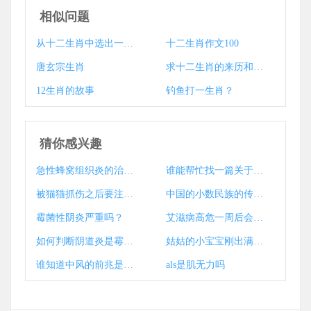
相似问题
从十二生肖中选出一种飞禽走兽，作一篇500字左右的文章，要包括叙述，描写，抒情等成分。
十二生肖作文100
唐玄宗生肖
求十二生肖的来历和故事
12生肖的故事
钓鱼打一生肖？
猜你感兴趣
急性蜂窝组织炎的治疗方法？
谁能帮忙找一篇关于《目标》的作文
被猫猫抓伤之后要注意些什么？
中国的小数民族的传统服装是什么样子的?
霉菌性阴炎严重吗？
艾滋病高危一周后会出现症状吗
如何判断阴道炎是霉菌还是滴虫
姑姑的小宝宝刚出满月 可是姑姑发低烧怎么办
谁知道中风的前兆是什么？
als是肌无力吗