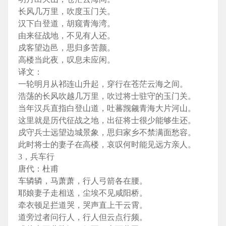
长风几万里，吹度玉门关。
汉下白登道，胡窥青海湾。
由来征战地，不见有人还。
戍客望边邑，思归多苦颜。
高楼当此夜，叹息未应闲。
译文：
一轮明月从祁连山升起，穿行在苍茫云海之间。
浩荡的长风吹越几万里，吹过将士驻守的玉门关。
当年汉兵直指白登山道，吐蕃觊觎青海大片河山。
这里就是历代征战之地，出征将士很少能够生还。
戍守兵士远望边城景象，思归家乡不禁满面愁容。
此时将士的妻子在高楼，哀叹何时能见远方亲人。
3，兵车行
唐代：杜甫
车辚辚，马萧萧，行人弓箭各在腰。
耶娘妻子走相送，尘埃不见咸阳桥。
牵衣顿足拦道哭，哭声直上干云霄。
道旁过者问行人，行人但云点行频。