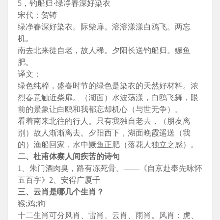
5，钓船归·绿净春深好染衣
宋代：贺铸
绿净春深好染衣。际柴扉。溶溶漾漾白鸥飞。两忘
机。
南去北来徒自老，故人稀。夕阳长送钓船归。鳜鱼
肥。
译文：
绿色纯粹，盛春时节的绿色是染衣的天然好材料。浓
烈春意触近柴扉。（湖面）水波荡漾，白鸥飞舞，眼
前的景象让白鸥和我都忘却机心（与世无争）。
看着南来北往的行人。只有我独自老去，（朋友离
别）故人渐渐离去。夕阳西下，湖面晚霞遥送（我
的）渔船回家，水中鳜鱼正肥（落花人独立之感）。
二、杜甫体察人间疾苦的诗句
1、朱门酒肉臭，路有冻死骨。——《自京赴奉先咏怀
五百字》2、安得广厦千
三、云肖是哪几个生肖？
猴;鸡;狗
十二生肖可分风肖、雷肖、云肖、雨肖。风肖：虎、