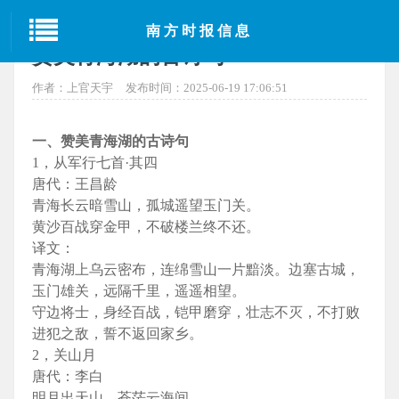
当前位置：
首页
>
百科
> 正文
南方时报信息
赞美青海湖的古诗句
作者：上官天宇
发布时间：2025-06-19 17:06:51
一、赞美青海湖的古诗句
1，从军行七首·其四
唐代：王昌龄
青海长云暗雪山，孤城遥望玉门关。
黄沙百战穿金甲，不破楼兰终不还。
译文：
青海湖上乌云密布，连绵雪山一片黯淡。边塞古城，
玉门雄关，远隔千里，遥遥相望。
守边将士，身经百战，铠甲磨穿，壮志不灭，不打败
进犯之敌，誓不返回家乡。
2，关山月
唐代：李白
明月出天山，苍茫云海间。