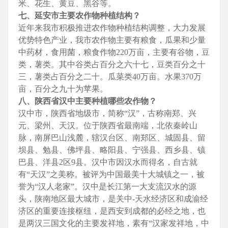
米、花生、黄豆、黑谷等。
七、延安市主要农作物种植结构？
近年来我市积极推进农作物种植结构调整，大力发展
优势特色产业，我市农作物主要有粮食，瓜果和少量
中药材，食用菌，粮食作物220万亩，主要有谷物，豆
类，薯类。其中谷类占百分之六十七，豆类百分之十
三，薯类占百分之二十。瓜菜类40万亩。水果370万
亩，百分之九十为苹果。
八、陕西省汉中主要种植哪些农作物？
汉中市，陕西省地级市，简称“汉”，古称南郑、兴
元、梁州、天汉。位于陕西省最南端，北依秦岭山
脉，南屏巴山浅麓，辖汉台区、南郑区、城固县、留
坝县、勉县、佛坪县、略阳县、宁强县、西乡县、镇
巴县、洋县2区9县。汉中市因汉水而得名，自古就
有“天汉”之美称。被评为中国最美十大城镇之一，被
誉为“汉人老家”。汉中是长江第一大支流汉水的源
头，陕南地区最大城市，是关中-天水经济区和成渝经
济区的重要连接枢纽，是西安到成都的必经之地，也
是两汉三国文化的主要发祥地，素有“汉家发祥地，中