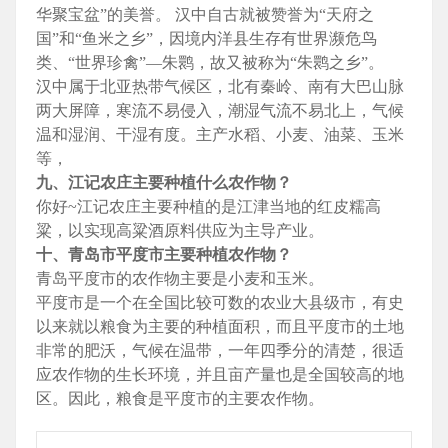
华聚宝盆”的美誉。 汉中自古就被赞誉为“天府之
国”和“鱼米之乡”，因境内洋县生存有世界濒危鸟
类、“世界珍禽”—朱鹮，故又被称为“朱鹮之乡”。
汉中属于北亚热带气候区，北有秦岭、南有大巴山脉
两大屏障，寒流不易侵入，潮湿气流不易北上，气候
温和湿润、干湿有度。主产水稻、小麦、油菜、玉米
等，
九、江记农庄主要种植什么农作物？
你好~江记农庄主要种植的是江津当地的红皮糯高
粱，以实现高粱酒原料供应为主导产业。
十、青岛市平度市主要种植农作物？
青岛平度市的农作物主要是小麦和玉米。
平度市是一个在全国比较可数的农业大县级市，有史
以来就以粮食为主要的种植面积，而且平度市的土地
非常的肥沃，气候在温带，一年四季分的清楚，很适
应农作物的生长环境，并且亩产量也是全国较高的地
区。因此，粮食是平度市的主要农作物。