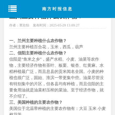
当前位置：
首页
>
百科
> 正文
南方时报信息
兰州主要种植什么农作物？
作者：覃欣怡
发布时间：2025-05-29 13:09:27
一、兰州主要种植什么农作物？
兰州主要种植百合花，玉米，西瓜，葫芦
二、信阳主要种植什么农作物？
信阳是“鱼米之乡”，盛产水稻、小麦、油菜等农作
物，主要经济作物有茶叶、板栗、银杏、红黄麻。水
稻种植最广泛，而且息县的贡米闻名全国。小麦的种
植也很广泛，固始、淮滨一带更集中些。油菜尽管没
有特别集中的片区，但各县均有种植，而且信阳的主
要食用油就是油菜籽压榨的菜油。至于经济作物，就
不介绍了。
三、美国种植的主要农作物？
美国位于北温带种植的主要农作物有：大豆 玉米 小麦
棉花等。