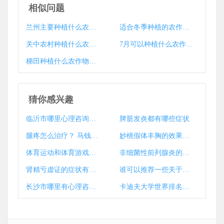
相似问题
兰州主要种植什么农作物？
适合冬季种植的农作物有哪些？
关中农村种植什么农作物合适？
7月可以种植什么农作物？
梯田种植什么农作物？ 淮安种植什么农作物？
猜你感兴趣
临沂市哪里心理咨询好？
脾脏发炎都有哪些症状
腿疼怎么治疗？ 马钱子治疗类风湿吗？
妙桃假体丰胸的效果？ 胶原蛋白粉丰胸效果？
体育运动和体育游戏的区别和联系？
非细菌性前列腺炎的表现是什么
肾精亏虚证的症状有哪些
谁可以推荐一些关于医学急救常识的书籍啊？
长沙市哪里有心理咨询门诊？
卡迪夫大学世界排名？ 卡迪夫大学世界排名多少