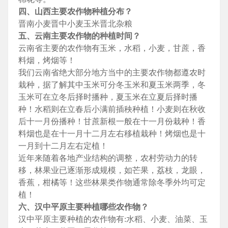
四、山西主要农作物种植分布？
晋南小麦晋中小麦玉米晋北杂粮
五、云南主要农作物的种植时间？
云南省主要的农作物有玉米，水稻，小麦，甘蔗，香
料烟，烤烟等！
我们云南省绝大部分地方当中的主要农作物都遵农时
栽种，据了解其中玉米可分冬玉米和夏玉米两季，冬
玉米可在立冬后择时播种，夏玉米在立夏后择时播
种！水稻则在立春后小满前插秧种植！小麦则在秋收
后十一月份播种！甘蔗新根一般在十一月份栽种！香
料烟也是在十一月十二月左右移植栽种！烤烟也是十
一月到十二月左右定植！
近年来随着各地产业结构的调整，农村劳动力的转
移，林果业已逐渐形成规模，如芒果，荔枝，龙眼，
香蕉，柑橘等！这些林果类作物通常除冬季外均可定
植！
六、汉中平原主要种植哪些农作物？
汉中平原主要种植的农作物有:水稻、小麦、油菜、玉